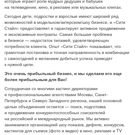
которые играют роли мудрых дедушек и бабушек
на телевидении, кино, в рекламе или музыкальных клипах.
Сегодня дети, подростки и взрослые имеют широкий ряд
возможностей в модельном/актерском/шоу бизнесе, и «Сити
Стайл» предоставляет и гарантирует активное продвижение
и эксклюзивные контракты. Самая большая проблема
в бизнесе — недостаток типажей, удовлетворяющих
потребности клиента. Опыт «Сити Стайл» показывает, что
грамотная постановка и точная направленность в комбинации
с самоотдачей и желанием добиться успеха приводят
к нужной цели.
Это очень прибыльный бизнес, и мы сделаем его еще
более прибыльным для Вас!
Сотрудничая со многими кастинг-директорами
и профессиональными агентствами Москвы, Санкт-
Петербурга и Северо-Западного региона, нашей основной
целью объединения остается — поиск, подготовка
и продвижение конкурентоспособных соискателей
на российский и международный рынок. Мы активно
занимаемся организацией шоу-показов, дефиле, конкурсов,
кастингов для съемок (фото и видео) в кино, рекламе и TV