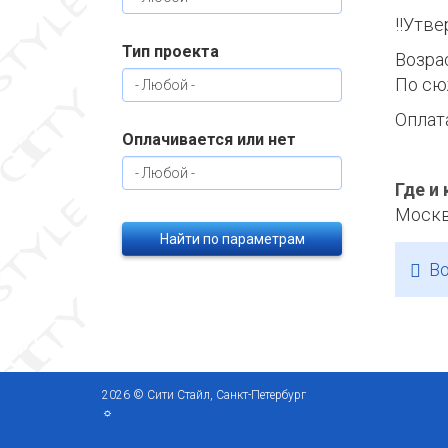
‼️Утв
Тип проекта
Возрас
По сю
Оплата
Оплачивается или нет
Где и 
Моск
Найти по параметрам
Во
2026 © Сити Стайл, Санкт-Петербург
☼