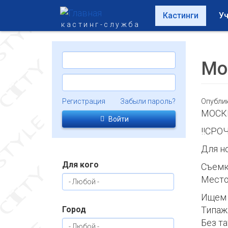
Перейти к основному содержанию
Кастинги
Уч
кастинг-служба
Мо
Регистрация
Забыли пароль?
Опублик
МОСКВ
Войти
‼️СРО
Для н
Для кого
Съемк
Место
Ищем 
Город
Типаж
Без т